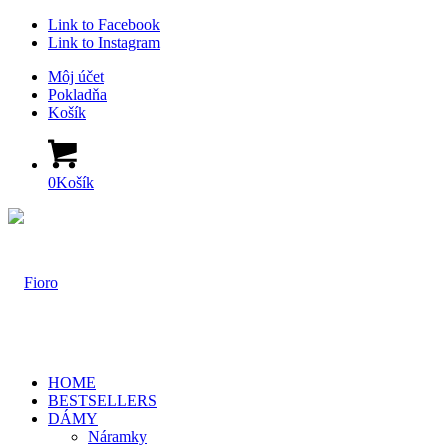
Link to Facebook
Link to Instagram
Môj účet
Pokladňa
Košík
0
Košík
HOME
BESTSELLERS
DÁMY
Náramky