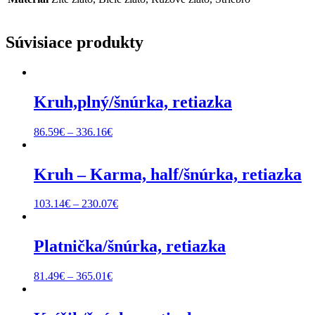
Súvisiace produkty
Kruh,plný/šnúrka, retiazka
Price
86.59
€
–
336.16
€
range:
86.59€
through
Kruh – Karma, half/šnúrka, retiazka
336.16€
Price
103.14
€
–
230.07
€
range:
103.14€
through
Platnička/šnúrka, retiazka
230.07€
Price
81.49
€
–
365.01
€
range:
81.49€
through