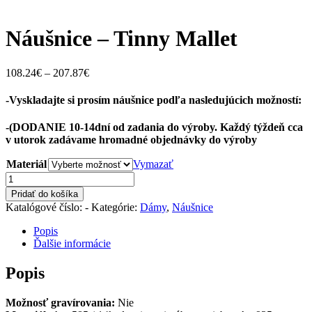
Náušnice – Tinny Mallet
Price
108.24
€
–
207.87
€
range:
108.24€
-Vyskladajte si prosím náušnice podľa nasledujúcich možností:
through
207.87€
-(DODANIE 10-14dní od zadania do výroby. Každý týždeň cca
v utorok zadávame hromadné objednávky do výroby
Materiál
Vymazať
množstvo
Náušnice
Pridať do košíka
-
Katalógové číslo:
-
Kategórie:
Dámy
,
Náušnice
Tinny
Mallet
Popis
Ďalšie informácie
Popis
Možnosť gravírovania:
Nie