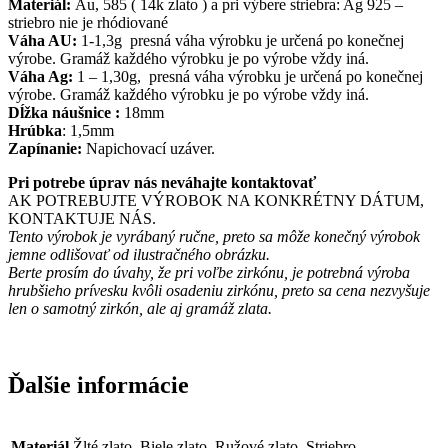
Materiál:
Au, 585 ( 14k zlato ) a pri výbere striebra: Ag 925 –
striebro nie je rhódiované
Váha AU:
1-1,3g presná váha výrobku je určená po konečnej
výrobe. Gramáž každého výrobku je po výrobe vždy iná.
Váha Ag:
1 – 1,30g, presná váha výrobku je určená po konečnej
výrobe. Gramáž každého výrobku je po výrobe vždy iná.
Dĺžka náušnice :
18mm
Hrúbka
: 1,5mm
Zapínanie:
Napichovací uzáver.
Pri potrebe úprav nás neváhajte kontaktovať
AK POTREBUJTE VÝROBOK NA KONKRÉTNY DÁTUM,
KONTAKTUJE NÁS.
Tento výrobok je vyrábaný ručne, preto sa môže konečný výrobok
jemne odlišovať od ilustračného obrázku.
Berte prosím do úvahy, že pri voľbe zirkónu, je potrebná výroba
hrubšieho prívesku kvôli osadeniu zirkónu, preto sa cena nezvyšuje
len o samotný zirkón, ale aj gramáž zlata.
Ďalšie informácie
Materiál
Žlté zlato, Biele zlato, Ružové zlato, Striebro