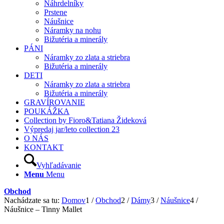
Náhrdelníky
Prstene
Náušnice
Náramky na nohu
Bižutéria a minerály
PÁNI
Náramky zo zlata a striebra
Bižutéria a minerály
DETI
Náramky zo zlata a striebra
Bižutéria a minerály
GRAVÍROVANIE
POUKÁŽKA
Collection by Fioro&Tatiana Žideková
Výpredaj jar/leto collection 23
O NÁS
KONTAKT
Vyhľadávanie
Menu
Menu
Obchod
Nachádzate sa tu:
Domov
1
/
Obchod
2
/
Dámy
3
/
Náušnice
4
/
Náušnice – Tinny Mallet