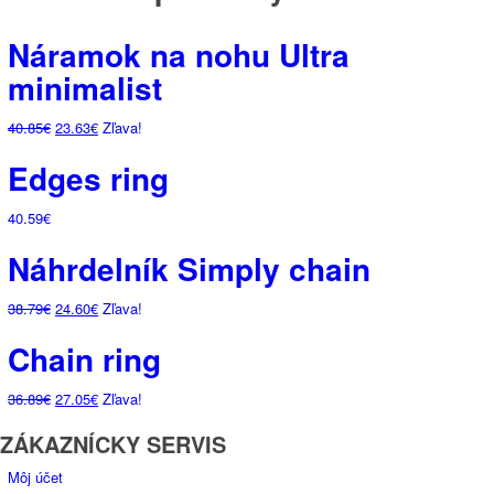
Náramok na nohu Ultra
minimalist
Pôvodná
Aktuálna
40.85
€
23.63
€
Zľava!
cena
cena
Edges ring
bola:
je:
40.85€.
23.63€.
40.59
€
Náhrdelník Simply chain
Pôvodná
Aktuálna
38.79
€
24.60
€
Zľava!
cena
cena
Chain ring
bola:
je:
38.79€.
24.60€.
Pôvodná
Aktuálna
36.89
€
27.05
€
Zľava!
cena
cena
ZÁKAZNÍCKY SERVIS
bola:
je:
36.89€.
27.05€.
Môj účet