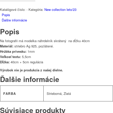
Katalógové číslo:
-
Kategória:
New collection leto/23
Popis
Ďalšie informácie
Popis
Na fotografii má modelka náhrdelník skrátený na dĺžku 40cm
Materiál:
striebro Ag 925, pozlátené.
Hrúbka prívesku:
1mm
Veľkosť textu:
5,5cm
Dĺžka:
40cm + 5cm regulácia
Výrobok nie je produkcia z našej dielne.
Ďalšie informácie
FARBA
Strieborná, Zlatá
Súvisiace produkty