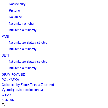
Náhrdelníky
Prstene
Náušnice
Náramky na nohu
Bižutéria a minerály
PÁNI
Náramky zo zlata a striebra
Bižutéria a minerály
DETI
Náramky zo zlata a striebra
Bižutéria a minerály
GRAVÍROVANIE
POUKÁŽKA
Collection by Fioro&Tatiana Žideková
Výpredaj jar/leto collection 23
O NÁS
KONTAKT