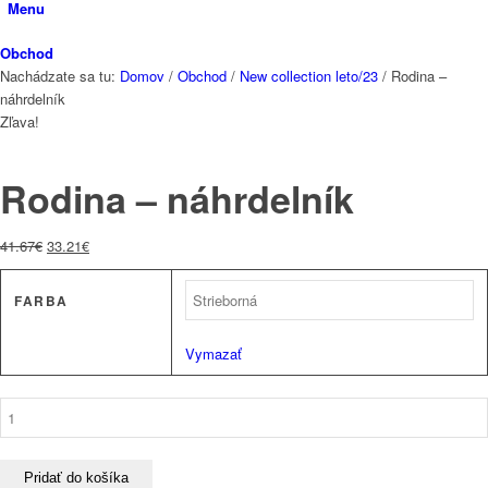
Menu
Obchod
Nachádzate sa tu:
Domov
/
Obchod
/
New collection leto/23
/
Rodina –
náhrdelník
Zľava!
Rodina – náhrdelník
Pôvodná
Aktuálna
41.67
€
33.21
€
cena
cena
bola:
je:
FARBA
41.67€.
33.21€.
Vymazať
množstvo
Rodina
-
náhrdelník
Pridať do košíka