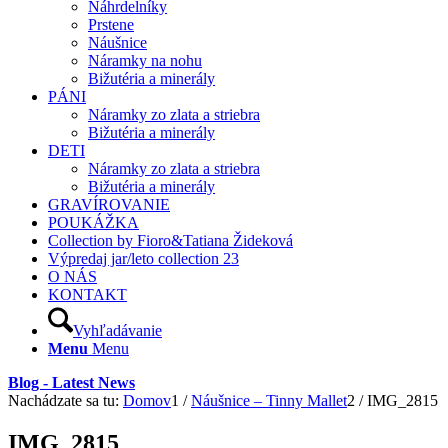
Náhrdelníky
Prstene
Náušnice
Náramky na nohu
Bižutéria a minerály
PÁNI
Náramky zo zlata a striebra
Bižutéria a minerály
DETI
Náramky zo zlata a striebra
Bižutéria a minerály
GRAVÍROVANIE
POUKÁŽKA
Collection by Fioro&Tatiana Žideková
Výpredaj jar/leto collection 23
O NÁS
KONTAKT
Vyhľadávanie
Menu
Menu
Blog - Latest News
Nachádzate sa tu:
Domov
1
/
Náušnice – Tinny Mallet
2
/
IMG_2815
IMG_2815