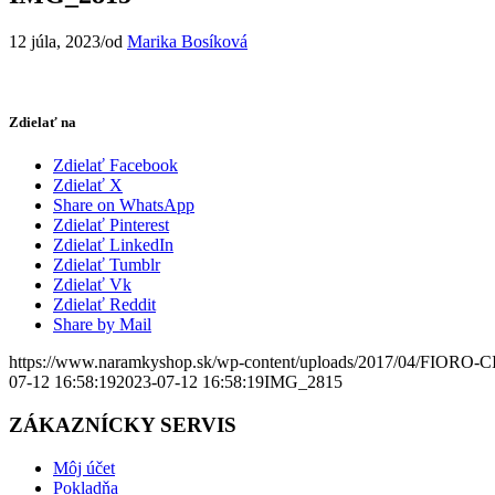
12 júla, 2023
/
od
Marika Bosíková
Zdielať na
Zdielať Facebook
Zdielať X
Share on WhatsApp
Zdielať Pinterest
Zdielať LinkedIn
Zdielať Tumblr
Zdielať Vk
Zdielať Reddit
Share by Mail
https://www.naramkyshop.sk/wp-content/uploads/2017/04/FIORO-
07-12 16:58:19
2023-07-12 16:58:19
IMG_2815
ZÁKAZNÍCKY SERVIS
Môj účet
Pokladňa