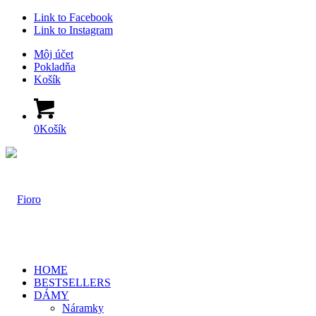
Link to Facebook
Link to Instagram
Môj účet
Pokladňa
Košík
0
Košík
HOME
BESTSELLERS
DÁMY
Náramky