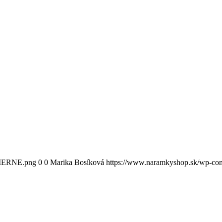
CIERNE.png
0
0
Marika Bosíková
https://www.naramkyshop.sk/wp-c