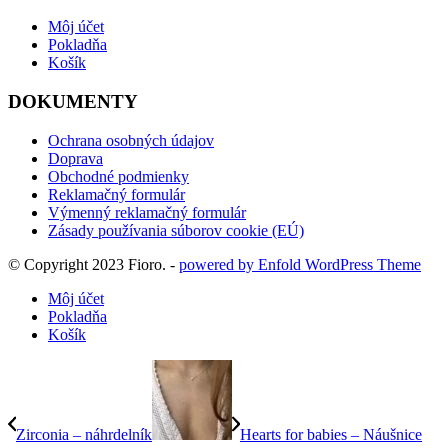
365.01€
Môj účet
Pokladňa
Košík
DOKUMENTY
Ochrana osobných údajov
Doprava
Obchodné podmienky
Reklamačný formulár
Výmenný reklamačný formulár
Zásady používania súborov cookie (EÚ)
© Copyright 2023 Fioro. -
powered by Enfold WordPress Theme
Môj účet
Pokladňa
Košík
Zirconia – náhrdelník
Hearts for babies – Náušnice