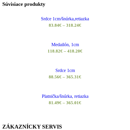
Súvisiace produkty
Srdce 1cm/šnúrka,retiazka
Price
83.84
€
–
318.24
€
range:
83.84€
Medailón, 1cm
through
Price
118.82
€
–
418.20
€
318.24€
range:
118.82€
Srdce 1cm
through
Price
88.56
€
–
365.31
€
418.20€
range:
88.56€
Platnička/šnúrka, retiazka
through
Price
81.49
€
–
365.01
€
365.31€
range:
81.49€
through
ZÁKAZNÍCKY SERVIS