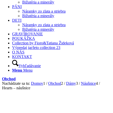
Bižutéria a minerály
PÁNI
Náramky zo zlata a striebra
Bižutéria a minerály
DETI
Náramky zo zlata a striebra
Bižutéria a minerály
GRAVÍROVANIE
POUKÁŽKA
Collection by Fioro&Tatiana Žideková
Výpredaj jar/leto collection 23
O NÁS
KONTAKT
Vyhľadávanie
Menu
Menu
Obchod
Nachádzate sa tu:
Domov
1
/
Obchod
2
/
Dámy
3
/
Náušnice
4
/
Hearts – náušnice