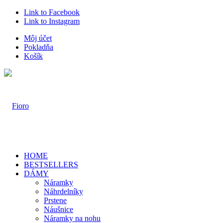
Link to Facebook
Link to Instagram
Môj účet
Pokladňa
Košík
HOME
BESTSELLERS
DÁMY
Náramky
Náhrdelníky
Prstene
Náušnice
Náramky na nohu