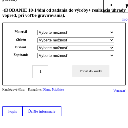
-(DODANIE 10-14dní od zadania do výroby+ realizácia úhrady
vopred, pri voľbe gravírovania).
Ko
Materiál
Zirkón
Briliant
Zapínanie
Pridať do košíka
Katalógové číslo:
-
Kategórie:
Dámy
,
Náušnice
Vymazať
Popis
Ďalšie informácie