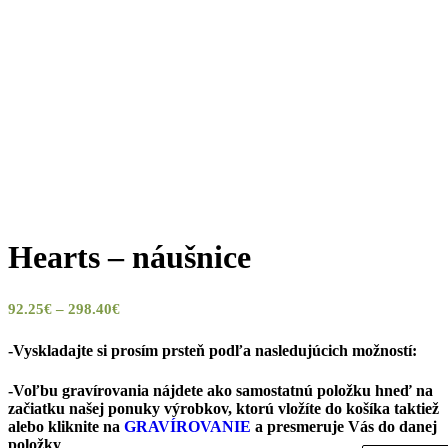
Hearts – náušnice
Price
92.25
€
–
298.40
€
range:
-Vyskladajte si prosím prsteň podľa nasledujúcich možností:
92.25€
through
-Voľbu gravírovania nájdete ako samostatnú položku hneď na
298.40€
začiatku našej ponuky výrobkov, ktorú vložíte do košíka taktiež
alebo kliknite na
GRAVÍROVANIE
a presmeruje Vás do danej
položky