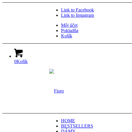
Link to Facebook
Link to Instagram
Môj účet
Pokladňa
Košík
0
Košík
HOME
BESTSELLERS
DÁMY