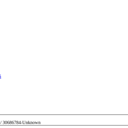
á
/
30686784-Unknown