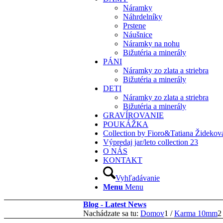
Náramky
Náhrdelníky
Prstene
Náušnice
Náramky na nohu
Bižutéria a minerály
PÁNI
Náramky zo zlata a striebra
Bižutéria a minerály
DETI
Náramky zo zlata a striebra
Bižutéria a minerály
GRAVÍROVANIE
POUKÁŽKA
Collection by Fioro&Tatiana Židekov
Výpredaj jar/leto collection 23
O NÁS
KONTAKT
Vyhľadávanie
Menu
Menu
Blog - Latest News
Nachádzate sa tu:
Domov
1
/
Karma 10mm
2