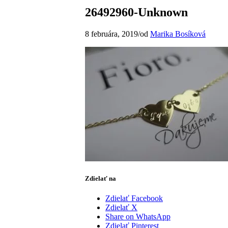
26492960-Unknown
8 februára, 2019
/
od
Marika Bosíková
Zdielať na
Zdielať Facebook
Zdielať X
Share on WhatsApp
Zdielať Pinterest