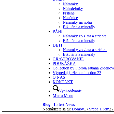
Náramky
Náhrdelníky
Prstene
Náušnice
Náramky na nohu
Bižutéria a minerály
PÁNI
Náramky zo zlata a striebra
Bižutéria a minerály
DETI
Náramky zo zlata a striebra
Bižutéria a minerály
GRAVÍROVANIE
POUKÁŽKA
Collection by Fioro&Tatiana Židekov
Výpredaj jar/leto collection 23
O NÁS
KONTAKT
Vyhľadávanie
Menu
Menu
Blog - Latest News
Nachádzate sa tu:
Domov
1
/
Srdce 1,3cm
2
/