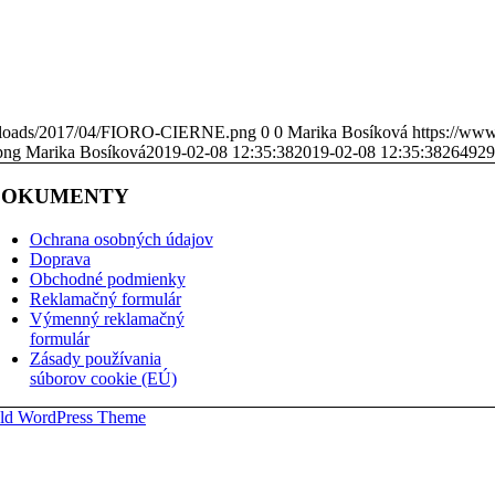
uploads/2017/04/FIORO-CIERNE.png
0
0
Marika Bosíková
https://ww
png
Marika Bosíková
2019-02-08 12:35:38
2019-02-08 12:35:38
26492
DOKUMENTY
Ochrana osobných údajov
Doprava
Obchodné podmienky
Reklamačný formulár
Výmenný reklamačný
formulár
Zásady používania
súborov cookie (EÚ)
ld WordPress Theme