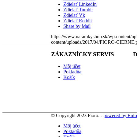
Zdielať LinkedIn
Zdielať Tumblr
Zdielať Vk
Zdielať Reddit
Share by Mail
https://www.naramkyshop.sk/wp-content/
content/uploads/2017/04/FIORO-CIERNE.
ZÁKAZNÍCKY SERVIS
Môj účet
Pokladňa
Košík
© Copyright 2023 Fioro. -
powered by Enfo
Môj účet
Pokladňa
Košík