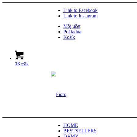
Link to Facebook
Link to Instagram
Môj účet
Pokladňa
Košík
0
Košík
HOME
BESTSELLERS
DÁMY