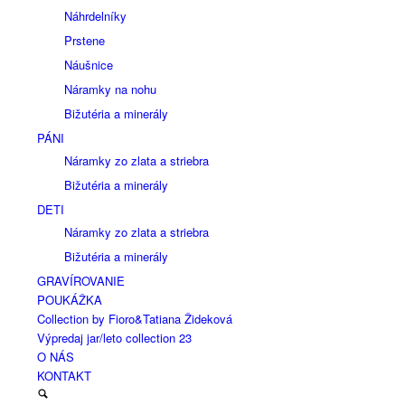
Náhrdelníky
Prstene
Náušnice
Náramky na nohu
Bižutéria a minerály
PÁNI
Náramky zo zlata a striebra
Bižutéria a minerály
DETI
Náramky zo zlata a striebra
Bižutéria a minerály
GRAVÍROVANIE
POUKÁŽKA
Collection by Fioro&Tatiana Žideková
Výpredaj jar/leto collection 23
O NÁS
KONTAKT