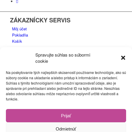
ZÁKAZNÍCKY SERVIS
Môj účet
Pokladňa
Košík
Spravujte súhlas so súbormi
cookie
DOKUMENTY
Na poskytovanie tých najlepších skúseností používame technológie, ako sú
Ochrana osobných údajov
súbory cookie na ukladanie a/alebo prístup k informáciám o zariadení.
Doprava
Súhlas s týmito technológiami nám umožní spracovávať údaje, ako je
Obchodné podmienky
správanie pri prehliadaní alebo jedinečné ID na tejto stránke. Nesúhlas
Reklamačný formulár
alebo odvolanie súhlasu môže nepriaznivo ovplyvniť určité vlastnosti a
Výmenný reklamačný formulár
funkcie.
Zásady používania súborov cookie (EÚ)
Prijať
Odmietnúť