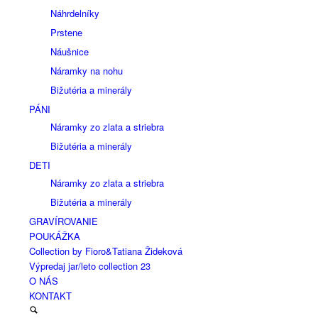
Náhrdelníky
Prstene
Náušnice
Náramky na nohu
Bižutéria a minerály
PÁNI
Náramky zo zlata a striebra
Bižutéria a minerály
DETI
Náramky zo zlata a striebra
Bižutéria a minerály
GRAVÍROVANIE
POUKÁŽKA
Collection by Fioro&Tatiana Žideková
Výpredaj jar/leto collection 23
O NÁS
KONTAKT