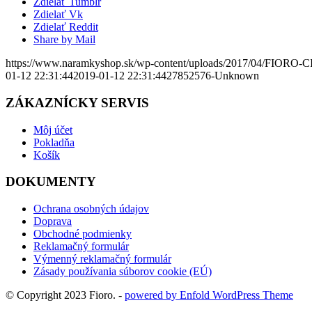
Zdielať Tumblr
Zdielať Vk
Zdielať Reddit
Share by Mail
https://www.naramkyshop.sk/wp-content/uploads/2017/04/FIORO-
01-12 22:31:44
2019-01-12 22:31:44
27852576-Unknown
ZÁKAZNÍCKY SERVIS
Môj účet
Pokladňa
Košík
DOKUMENTY
Ochrana osobných údajov
Doprava
Obchodné podmienky
Reklamačný formulár
Výmenný reklamačný formulár
Zásady používania súborov cookie (EÚ)
© Copyright 2023 Fioro. -
powered by Enfold WordPress Theme