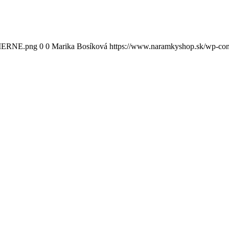
CIERNE.png
0
0
Marika Bosíková
https://www.naramkyshop.sk/wp-c