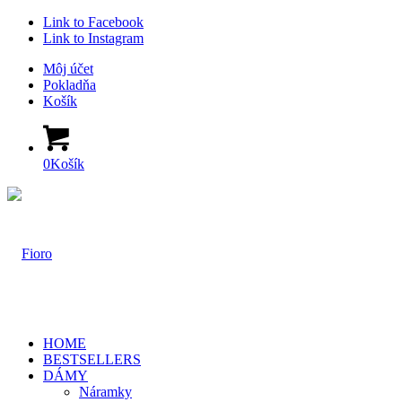
Link to Facebook
Link to Instagram
Môj účet
Pokladňa
Košík
0
Košík
HOME
BESTSELLERS
DÁMY
Náramky