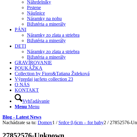
Náhrdelníky
Prstene
Náušnice
Náramky na nohu
Bižutéria a minerály
PÁNI
Náramky zo zlata a striebra
Bižutéria a minerály
DETI
Náramky zo zlata a striebra
Bižutéria a minerály
GRAVÍROVANIE
POUKÁŽKA
Collection by Fioro&Tatiana Žideková
Výpredaj jar/leto collection 23
O NÁS
KONTAKT
Vyhľadávanie
Menu
Menu
Blog - Latest News
Nachádzate sa tu:
Domov
1
/
Srdce 0,6cm – for baby
2
/
27852576-U
27852576-Unknown