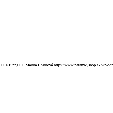
CIERNE.png
0
0
Marika Bosíková
https://www.naramkyshop.sk/wp-c