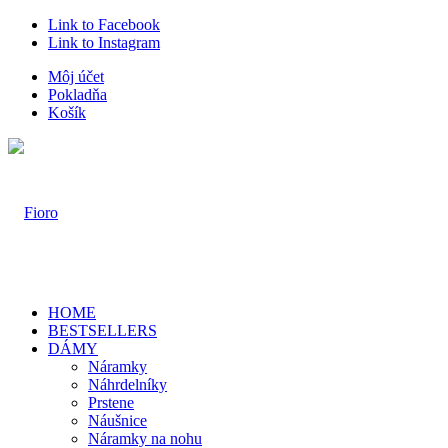
Link to Facebook
Link to Instagram
Môj účet
Pokladňa
Košík
HOME
BESTSELLERS
DÁMY
Náramky
Náhrdelníky
Prstene
Náušnice
Náramky na nohu