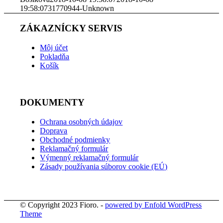
19:58:07
31770944-Unknown
ZÁKAZNÍCKY SERVIS
Môj účet
Pokladňa
Košík
DOKUMENTY
Ochrana osobných údajov
Doprava
Obchodné podmienky
Reklamačný formulár
Výmenný reklamačný formulár
Zásady používania súborov cookie (EÚ)
© Copyright 2023 Fioro. -
powered by Enfold WordPress
Theme