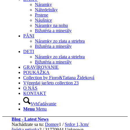
Náramky
Náhrdelníky
Prstene
Náušnice
Náramky na nohu
Bižutéria a minerály
PÁNI
Náramky zo zlata a striebra
Bižutéria a minerály
DETI
Náramky zo zlata a striebra
Bižutéria a minerály
GRAVÍROVANIE
POUKÁŽKA
Collection by Fioro&Tatiana Žideková
Výpredaj jar/leto collection 23
O NÁS
KONTAKT
Vyhľadávanie
Menu
Menu
Blog - Latest News
Nachádzate sa tu:
Domov
1
/
Srdce 1,3cm/
šnúrka,retiazka
2
/
31770944-Unknown