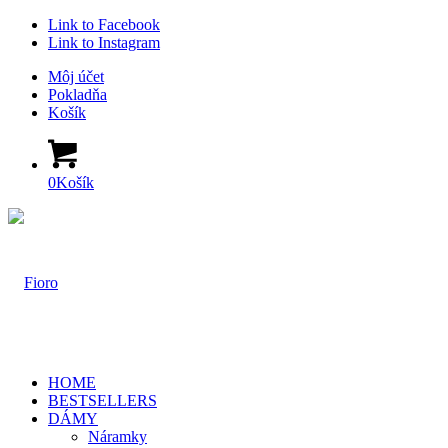
Link to Facebook
Link to Instagram
Môj účet
Pokladňa
Košík
0
Košík
HOME
BESTSELLERS
DÁMY
Náramky