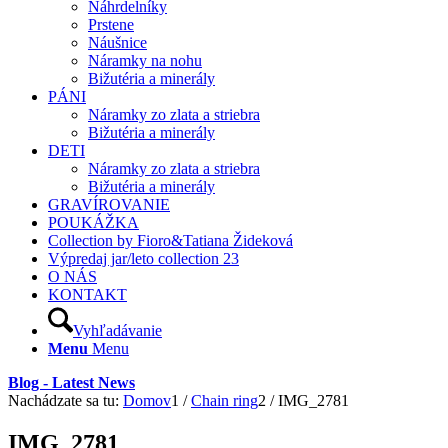
Náhrdelníky
Prstene
Náušnice
Náramky na nohu
Bižutéria a minerály
PÁNI
Náramky zo zlata a striebra
Bižutéria a minerály
DETI
Náramky zo zlata a striebra
Bižutéria a minerály
GRAVÍROVANIE
POUKÁŽKA
Collection by Fioro&Tatiana Žideková
Výpredaj jar/leto collection 23
O NÁS
KONTAKT
Vyhľadávanie
Menu
Menu
Blog - Latest News
Nachádzate sa tu:
Domov
1
/
Chain ring
2
/
IMG_2781
IMG_2781