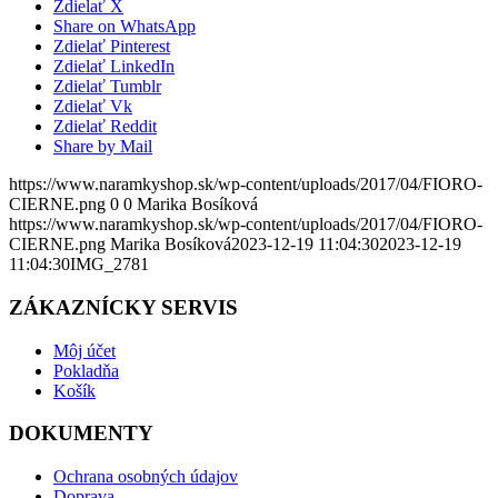
Zdielať X
Share on WhatsApp
Zdielať Pinterest
Zdielať LinkedIn
Zdielať Tumblr
Zdielať Vk
Zdielať Reddit
Share by Mail
https://www.naramkyshop.sk/wp-content/uploads/2017/04/FIORO-
CIERNE.png
0
0
Marika Bosíková
https://www.naramkyshop.sk/wp-content/uploads/2017/04/FIORO-
CIERNE.png
Marika Bosíková
2023-12-19 11:04:30
2023-12-19
11:04:30
IMG_2781
ZÁKAZNÍCKY SERVIS
Môj účet
Pokladňa
Košík
DOKUMENTY
Ochrana osobných údajov
Doprava