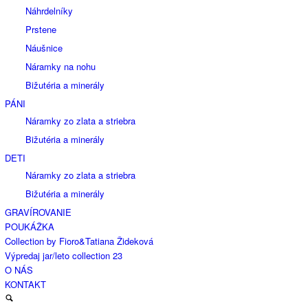
Náhrdelníky
Prstene
Náušnice
Náramky na nohu
Bižutéria a minerály
PÁNI
Náramky zo zlata a striebra
Bižutéria a minerály
DETI
Náramky zo zlata a striebra
Bižutéria a minerály
GRAVÍROVANIE
POUKÁŽKA
Collection by Fioro&Tatiana Žideková
Výpredaj jar/leto collection 23
O NÁS
KONTAKT