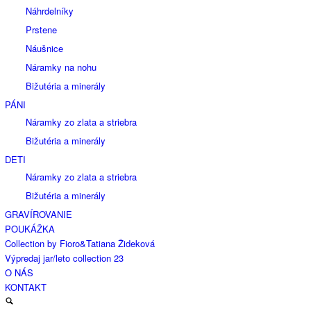
Náhrdelníky
Prstene
Náušnice
Náramky na nohu
Bižutéria a minerály
PÁNI
Náramky zo zlata a striebra
Bižutéria a minerály
DETI
Náramky zo zlata a striebra
Bižutéria a minerály
GRAVÍROVANIE
POUKÁŽKA
Collection by Fioro&Tatiana Žideková
Výpredaj jar/leto collection 23
O NÁS
KONTAKT