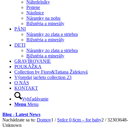
Náhrdelníky
Prstene
Náušnice
Náramky na nohu
Bižutéria a minerály
PÁNI
Náramky zo zlata a striebra
Bižutéria a minerály
DETI
Náramky zo zlata a striebra
Bižutéria a minerály
GRAVÍROVANIE
POUKÁŽKA
Collection by Fioro&Tatiana Žideková
Výpredaj jar/leto collection 23
O NÁS
KONTAKT
Vyhľadávanie
Menu
Menu
Blog - Latest News
Nachádzate sa tu:
Domov
1
/
Srdce 0,6cm – for baby
2
/
32303648-
Unknown