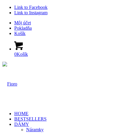
Link to Facebook
Link to Instagram
Môj účet
Pokladňa
Košík
0
Košík
HOME
BESTSELLERS
DÁMY
Náramky