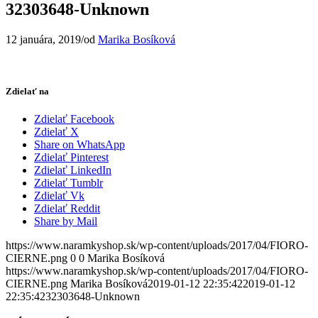
32303648-Unknown
12 januára, 2019
/
od
Marika Bosíková
Zdielať na
Zdielať Facebook
Zdielať X
Share on WhatsApp
Zdielať Pinterest
Zdielať LinkedIn
Zdielať Tumblr
Zdielať Vk
Zdielať Reddit
Share by Mail
https://www.naramkyshop.sk/wp-content/uploads/2017/04/FIORO-
CIERNE.png
0
0
Marika Bosíková
https://www.naramkyshop.sk/wp-content/uploads/2017/04/FIORO-
CIERNE.png
Marika Bosíková
2019-01-12 22:35:42
2019-01-12
22:35:42
32303648-Unknown