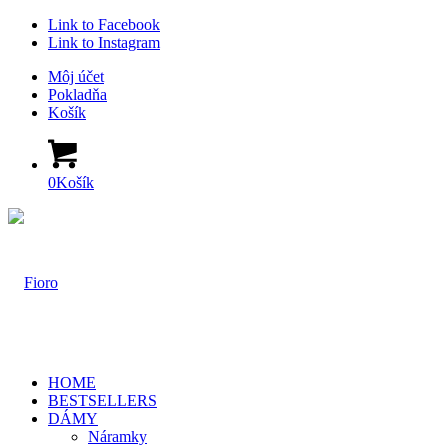
Link to Facebook
Link to Instagram
Môj účet
Pokladňa
Košík
0
Košík
HOME
BESTSELLERS
DÁMY
Náramky