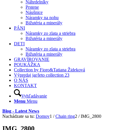
Náhrdelníky
Prstene
Náušnice
Náramky na nohu
Bižutéria a minerály
PÁNI
Náramky zo zlata a striebra
Bižutéria a minerály
DETI
Náramky zo zlata a striebra
Bižutéria a minerály
GRAVÍROVANIE
POUKÁŽKA
Collection by Fioro&Tatiana Žideková
Výpredaj jar/leto collection 23
O NÁS
KONTAKT
Vyhľadávanie
Menu
Menu
Blog - Latest News
Nachádzate sa tu:
Domov
1
/
Chain ring
2
/
IMG_2800
IMG_2800