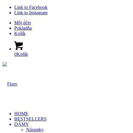
Link to Facebook
Link to Instagram
Môj účet
Pokladňa
Košík
0
Košík
HOME
BESTSELLERS
DÁMY
Náramky