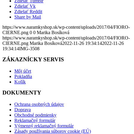
Zdielať Tumblr
Zdielať Vk
Zdielať Reddit
Share by Mail
https://www.naramkyshop.sk/wp-content/uploads/2017/04/FIORO-
CIERNE.png
0
0
Marika Bosíková
https://www.naramkyshop.sk/wp-content/uploads/2017/04/FIORO-
CIERNE.png
Marika Bosíková
2022-11-26 19:34:14
2022-11-26
19:34:14
IMG-3508
ZÁKAZNÍCKY SERVIS
Môj účet
Pokladňa
Košík
DOKUMENTY
Ochrana osobných údajov
Doprava
Obchodné podmienky
Reklamačný formulár
Výmenný reklamačný formulár
Zásady používania súborov cookie (EÚ)