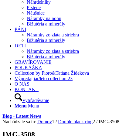
Náhrdelníky
Prstene
Náušnice
Náramky na nohu
Bižutéria a minerály
PÁNI
Náramky zo zlata a striebra
Bižutéria a minerály
DETI
Náramky zo zlata a striebra
Bižutéria a minerály
GRAVÍROVANIE
POUKÁŽKA
Collection by Fioro&Tatiana Žideková
Výpredaj jar/leto collection 23
O NÁS
KONTAKT
Vyhľadávanie
Menu
Menu
Blog - Latest News
Nachádzate sa tu:
Domov
1
/
Double black ring
2
/
IMG-3508
IMG-3508