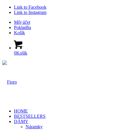
Link to Facebook
Link to Instagram
Môj účet
Pokladňa
Košík
0
Košík
HOME
BESTSELLERS
DÁMY
Náramky