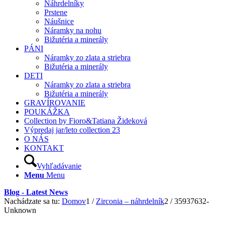
Náhrdelníky
Prstene
Náušnice
Náramky na nohu
Bižutéria a minerály
PÁNI
Náramky zo zlata a striebra
Bižutéria a minerály
DETI
Náramky zo zlata a striebra
Bižutéria a minerály
GRAVÍROVANIE
POUKÁŽKA
Collection by Fioro&Tatiana Žideková
Výpredaj jar/leto collection 23
O NÁS
KONTAKT
Vyhľadávanie
Menu
Menu
Blog - Latest News
Nachádzate sa tu:
Domov
1
/
Zirconia – náhrdelník
2
/
35937632-
Unknown