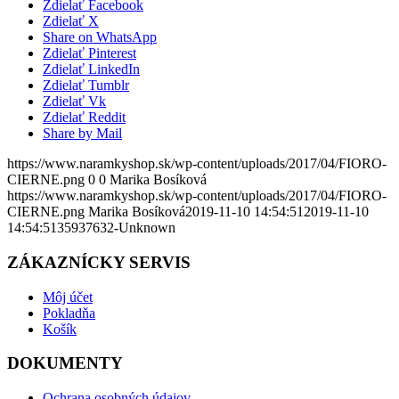
Zdielať Facebook
Zdielať X
Share on WhatsApp
Zdielať Pinterest
Zdielať LinkedIn
Zdielať Tumblr
Zdielať Vk
Zdielať Reddit
Share by Mail
https://www.naramkyshop.sk/wp-content/uploads/2017/04/FIORO-
CIERNE.png
0
0
Marika Bosíková
https://www.naramkyshop.sk/wp-content/uploads/2017/04/FIORO-
CIERNE.png
Marika Bosíková
2019-11-10 14:54:51
2019-11-10
14:54:51
35937632-Unknown
ZÁKAZNÍCKY SERVIS
Môj účet
Pokladňa
Košík
DOKUMENTY
Ochrana osobných údajov