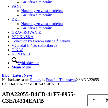
Bižutéria a minerály
PÁNI
Náramky zo zlata a striebra
Bižutéria a minerály
DETI
Náramky zo zlata a striebra
Bižutéria a minerály
GRAVÍROVANIE
POUKÁŽKA
Collection by Fioro&Tatiana Žideková
Výpredaj jar/leto collection 23
O NÁS
KONTAKT
Vyhľadávanie
Menu
Menu
Blog - Latest News
Nachádzate sa tu:
Domov
1
/
Prsteň – The waves
2
/
ADA22055-
B4CD-41F7-8955-C3EA4314EAFB
ADA22055-B4CD-41F7-8955-
C3EA4314EAFB