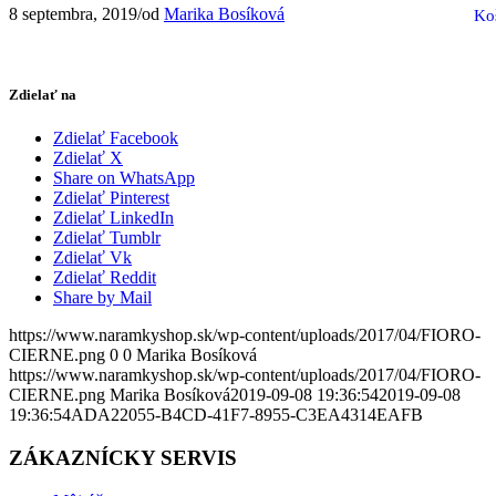
8 septembra, 2019
/
od
Marika Bosíková
Ko
Zdielať na
Zdielať Facebook
Zdielať X
Share on WhatsApp
Zdielať Pinterest
Zdielať LinkedIn
Zdielať Tumblr
Zdielať Vk
Zdielať Reddit
Share by Mail
https://www.naramkyshop.sk/wp-content/uploads/2017/04/FIORO-
CIERNE.png
0
0
Marika Bosíková
https://www.naramkyshop.sk/wp-content/uploads/2017/04/FIORO-
CIERNE.png
Marika Bosíková
2019-09-08 19:36:54
2019-09-08
19:36:54
ADA22055-B4CD-41F7-8955-C3EA4314EAFB
ZÁKAZNÍCKY SERVIS