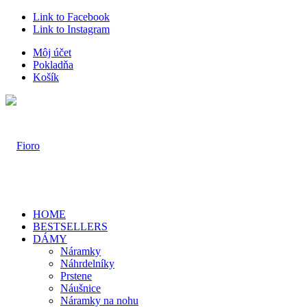
Link to Facebook
Link to Instagram
Môj účet
Pokladňa
Košík
HOME
BESTSELLERS
DÁMY
Náramky
Náhrdelníky
Prstene
Náušnice
Náramky na nohu