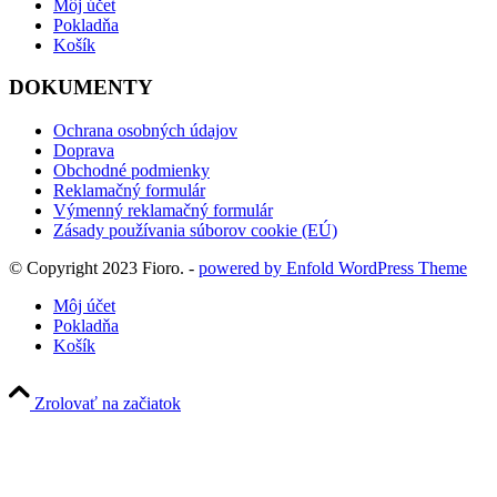
Môj účet
Pokladňa
Košík
DOKUMENTY
Ochrana osobných údajov
Doprava
Obchodné podmienky
Reklamačný formulár
Výmenný reklamačný formulár
Zásady používania súborov cookie (EÚ)
© Copyright 2023 Fioro. -
powered by Enfold WordPress Theme
Môj účet
Pokladňa
Košík
Zrolovať na začiatok